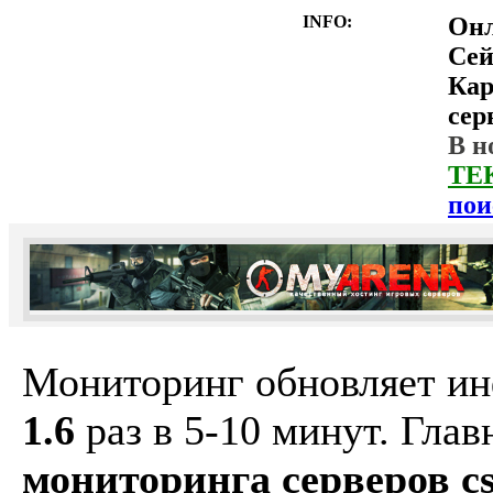
INFO:
Он
Сей
Ка
сер
В н
ТЕ
пои
Мониторинг обновляет и
1.6
раз в 5-10 минут. Гла
мониторинга серверов cs