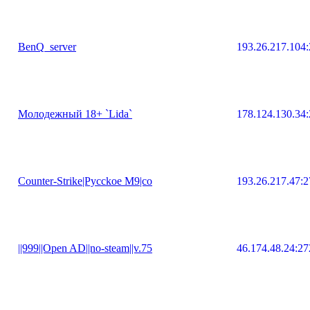
BenQ_server
193.26.217.104
Молодежный 18+ `Lida`
178.124.130.34
Counter-Strike|Pycckoe M9|co
193.26.217.47:
||999||Open AD||no-steam||v.75
46.174.48.24:2