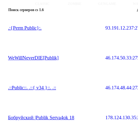
CLASSIC
ZOMBIE
GUNGAME
WA
Поиск серверов cs 1.6
.:{Perm Public}:.
93.191.12.237:
WeWillNeverDIE[Publik]
46.174.50.33:2
.::Public::. .::{ v34 }::. .::
46.174.48.44:2
Бобруйский |Publik Serva4ok 18
178.124.130.35