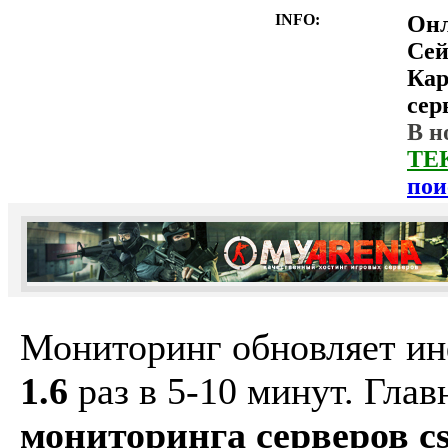
INFO:
Он
Сей
Ка
сер
В н
ТЕ
пои
Мониторинг обновляет и
1.6
раз в 5-10 минут. Гла
мониторинга серверов cs