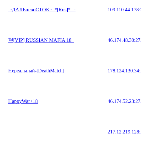
.::ДАЛЬневоСТОК::. *[Rus]* ..:
109.110.44.178
™[VIP] RUSSIAN MAFIA 18+
46.174.48.30:2
Нереальный-[DeathMatch]
178.124.130.34
HappyWar+18
46.174.52.23:2
217.12.219.128