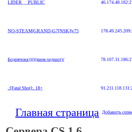
LIDER__ PUBLIC
46.174.48.182:
NO-STEAM|GRAND-G7[NSK]|v75
178.49.245.209
Бодрячокк))))))аим-хедшот)/
78.107.31.186:
.:[Fatal Shot]:. 18+
91.211.118.131
Главная страница
Добавить серв
Сервера CS 1.6