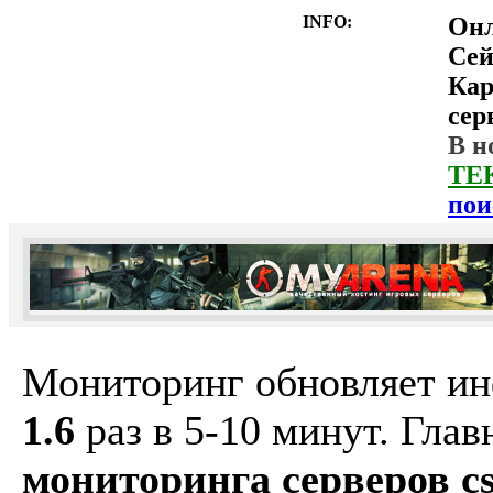
INFO:
Он
Сей
Ка
сер
В н
ТЕ
пои
Мониторинг обновляет и
1.6
раз в 5-10 минут. Гла
мониторинга серверов cs