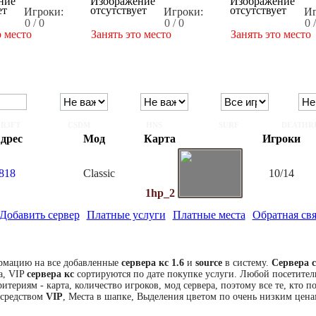
Игроки:
Игроки:
Иг
0 / 0
0 / 0
0 
о место
Занять это место
Занять это место
R3FT
CSDM
HNS
SURF
DEATHR
дрес
Мод
Карта
Игроки
7818
Classic
10/14
1hp_2
Добавить сервер
Платные услуги
Платные места
Обратная свя
рмацию на все добавленные
сервера кс 1.6
и
source
в систему.
Сервера c
а, VIP
сервера кс
сортируются по дате покупке услуги. Любой посетител
итериям - карта, количество игроков, мод сервера, поэтому все те, кто 
средством
VIP
, Места в шапке, Выделения цветом по очень низким цена