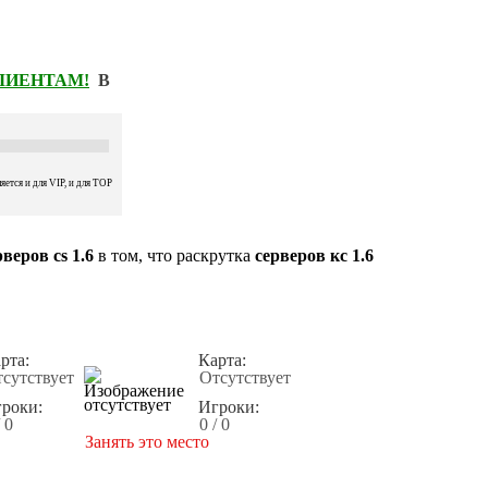
КЛИЕНТАМ!
В
ется и для VIP, и для TOP
веров cs 1.6
в том, что раскрутка
серверов кс 1.6
рта:
Карта:
сутствует
Отсутствует
роки:
Игроки:
/ 0
0 / 0
Занять это место