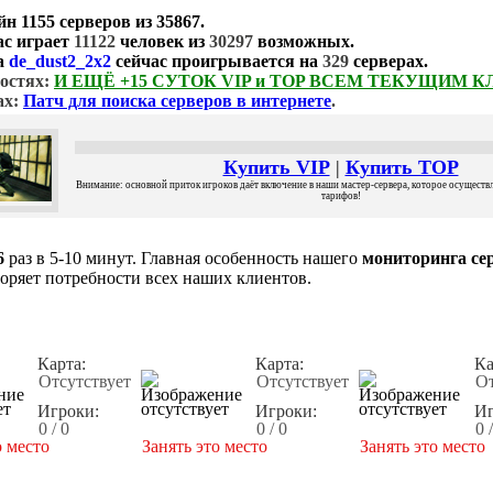
йн
1155 серверов
из
35867
.
ас играет
11122
человек из
30297
возможных.
а
de_dust2_2x2
сейчас проигрывается на
329
серверах.
остях:
И ЕЩЁ +15 СУТОК VIP и TOP ВСЕМ ТЕКУЩИМ 
ах:
Патч для поиска серверов в интернете
.
Купить VIP
|
Купить TOP
Внимание: основной приток игроков даёт включение в наши мастер-сервера, которое осуществля
тарифов!
6
раз в 5-10 минут. Главная особенность нашего
мониторинга сер
воряет потребности всех наших клиентов.
Карта:
Карта:
Ка
Отсутствует
Отсутствует
От
Игроки:
Игроки:
Иг
0 / 0
0 / 0
0 
о место
Занять это место
Занять это место