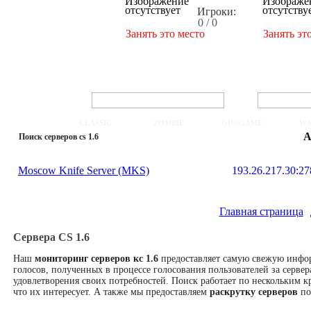
Игроки:
0 / 0
Занять это место
Занять эт
CLASSIC
ZOMBIE
GUNGAME
WA
А
Поиск серверов cs 1.6
Moscow Knife Server (MKS)
193.26.217.30:2
Главная страница
Сервера CS 1.6
Наш
мониторинг серверов кс 1.6
предоставляет самую свежую инфо
голосов, полученных в процессе голосования пользователей за сервер
удовлетворения своих потребностей. Поиск работает по нескольким кр
что их интересует. А также мы предоставляем
раскрутку серверов
по