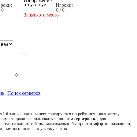
роки:
Игроки:
/ 0
0 / 0
Занять это место
UN
JUMP
0
зь
Поиск серверов
s 1.6
так же, как и
source
сортируются по рейтингу - количеству
ь имеет право воспользоваться поиском
серверов кс
, для
пользуется нашим сайтом, максимально быстро и комфортно находят то,
м, намного ниже чем у конкурентов.