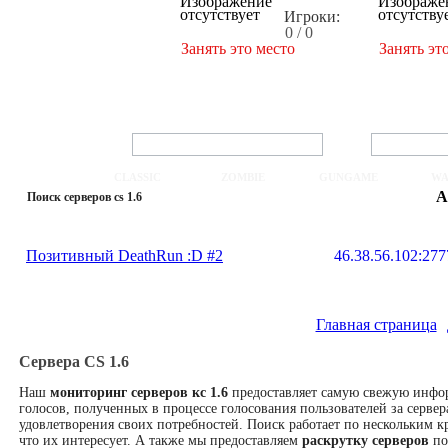
Игроки:
0 / 0
Занять это место
Занять эт
CLASSIC
ZOMBIE
GUNGAME
WA
А
Поиск серверов cs 1.6
Позитивный DeathRun :D #2
46.38.56.102:277
Главная страница
Сервера CS 1.6
Наш
мониторинг серверов кс 1.6
предоставляет самую свежую инфо
голосов, полученных в процессе голосования пользователей за сервер
удовлетворения своих потребностей. Поиск работает по нескольким кр
что их интересует. А также мы предоставляем
раскрутку серверов
по