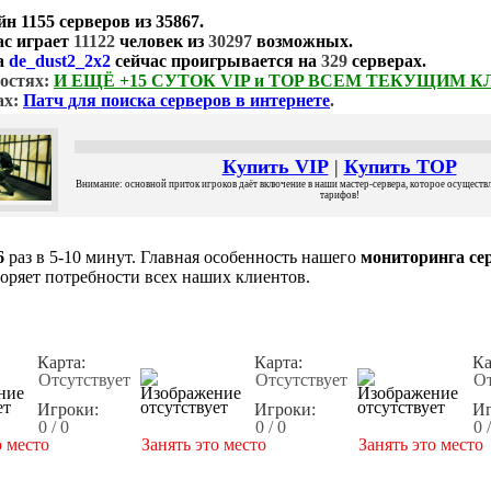
йн
1155 серверов
из
35867
.
ас играет
11122
человек из
30297
возможных.
а
de_dust2_2x2
сейчас проигрывается на
329
серверах.
остях:
И ЕЩЁ +15 СУТОК VIP и TOP ВСЕМ ТЕКУЩИМ 
ах:
Патч для поиска серверов в интернете
.
Купить VIP
|
Купить TOP
Внимание: основной приток игроков даёт включение в наши мастер-сервера, которое осуществля
тарифов!
6
раз в 5-10 минут. Главная особенность нашего
мониторинга сер
воряет потребности всех наших клиентов.
Карта:
Карта:
Ка
Отсутствует
Отсутствует
От
Игроки:
Игроки:
Иг
0 / 0
0 / 0
0 
о место
Занять это место
Занять это место