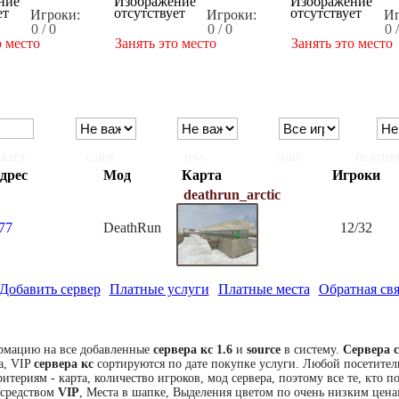
Игроки:
Игроки:
Иг
0 / 0
0 / 0
0 
о место
Занять это место
Занять это место
R3FT
CSDM
HNS
SURF
DEATHR
дрес
Мод
Карта
Игроки
deathrun_arctic
77
DeathRun
12/32
Добавить сервер
Платные услуги
Платные места
Обратная свя
рмацию на все добавленные
сервера кс 1.6
и
source
в систему.
Сервера c
а, VIP
сервера кс
сортируются по дате покупке услуги. Любой посетител
итериям - карта, количество игроков, мод сервера, поэтому все те, кто 
средством
VIP
, Места в шапке, Выделения цветом по очень низким цена