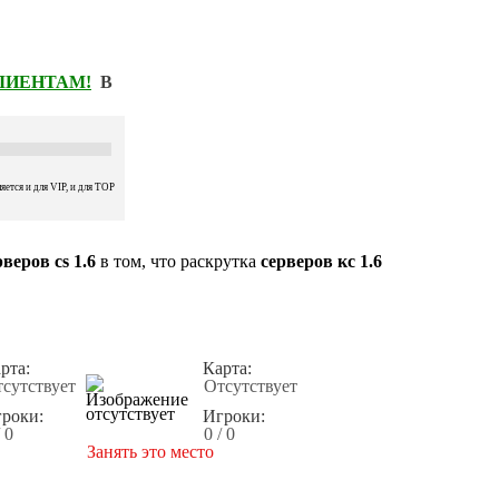
КЛИЕНТАМ!
В
ется и для VIP, и для TOP
веров cs 1.6
в том, что раскрутка
серверов кс 1.6
рта:
Карта:
сутствует
Отсутствует
роки:
Игроки:
/ 0
0 / 0
Занять это место