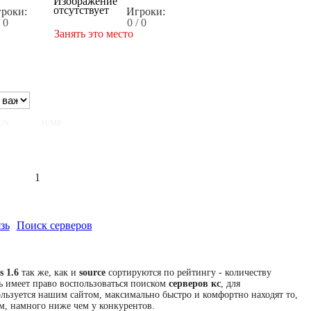
роки:
Игроки:
/ 0
0 / 0
Занять это место
UN
JUMP
1
зь
Поиск серверов
s 1.6
так же, как и
source
сортируются по рейтингу - количеству
ь имеет право воспользоваться поиском
серверов кс
, для
пользуется нашим сайтом, максимально быстро и комфортно находят то,
м, намного ниже чем у конкурентов.