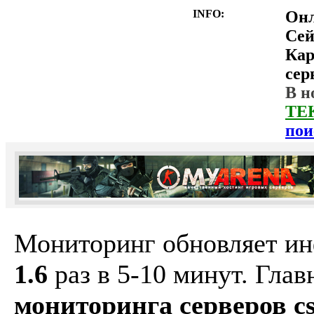
INFO:
Он
Сей
Ка
сер
В н
ТЕ
пои
Мониторинг обновляет и
1.6
раз в 5-10 минут. Гла
мониторинга серверов cs