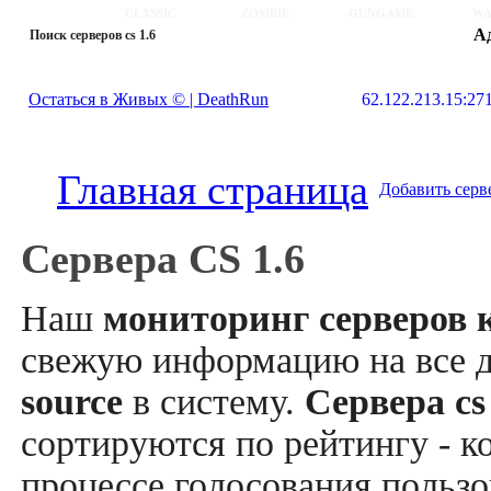
CLASSIC
ZOMBIE
GUNGAME
WA
А
Поиск серверов cs 1.6
Остаться в Живых © | DeathRun
62.122.213.15:27
Главная страница
Добавить серв
Сервера CS 1.6
Наш
мониторинг серверов к
свежую информацию на все 
source
в систему.
Сервера cs
сортируются по рейтингу - к
процессе голосования пользо