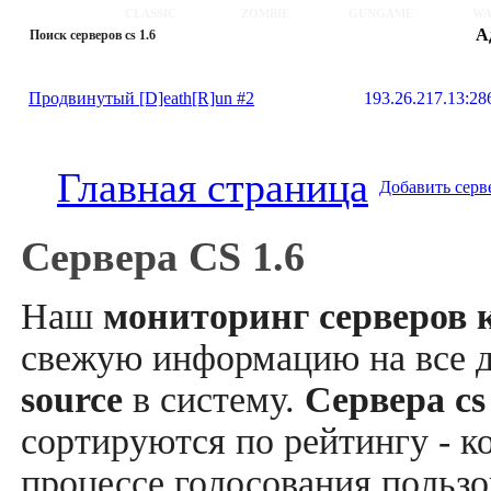
CLASSIC
ZOMBIE
GUNGAME
WA
А
Поиск серверов cs 1.6
Продвинутый [D]eath[R]un #2
193.26.217.13:28
Главная страница
Добавить серв
Сервера CS 1.6
Наш
мониторинг серверов к
свежую информацию на все 
source
в систему.
Сервера cs
сортируются по рейтингу - к
процессе голосования пользо