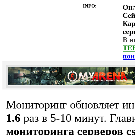
INFO:
Он
Сей
Ка
сер
В н
ТЕ
пои
Мониторинг обновляет и
1.6
раз в 5-10 минут. Гла
мониторинга серверов cs