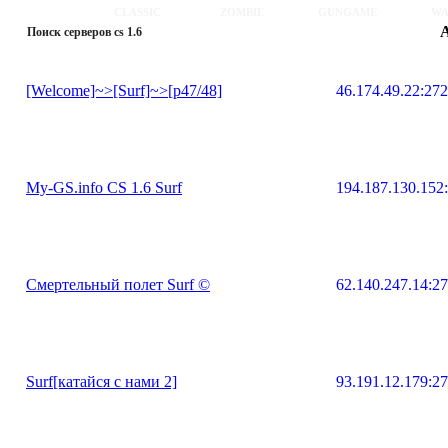
CLASSIC
ZOMBIE
GUNGAME
WA
Поиск серверов cs 1.6
[Welcome]~>[Surf]~>[p47/48]
46.174.49.22:27
My-GS.info CS 1.6 Surf
194.187.130.152
Смертельный полет Surf ©
62.140.247.14:2
Surf[катайся с нами 2]
93.191.12.179:2