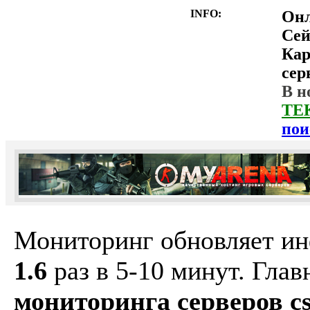
INFO:
Он
Сей
Ка
сер
В н
ТЕ
пои
Мониторинг обновляет и
1.6
раз в 5-10 минут. Гла
мониторинга серверов cs