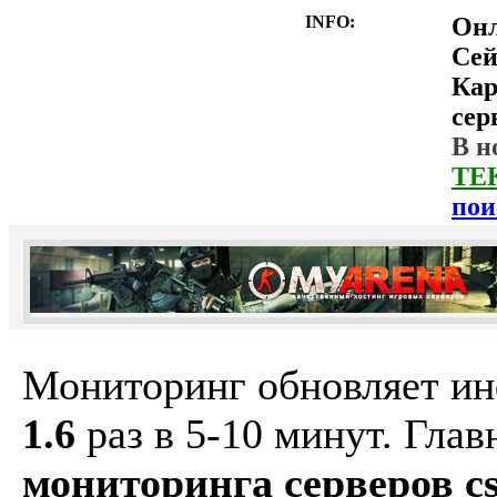
INFO:
Он
Сей
Ка
сер
В н
ТЕ
пои
Мониторинг обновляет и
1.6
раз в 5-10 минут. Гла
мониторинга серверов cs