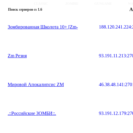
CLASSIC
ZOMBIE
GUNGAME
WA
А
Поиск серверов cs 1.6
Зомбированная Школота 10+ [Zm-
188.120.241.224
Zm Резня
93.191.11.213:27
Мировой Апокалипсис ZM
46.38.48.141:270
.::Российские ЗОМБИ::.
93.191.12.179:27