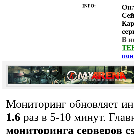
INFO:
Он
Сей
Ка
сер
В н
ТЕ
пои
Мониторинг обновляет и
1.6
раз в 5-10 минут. Гла
мониторинга серверов cs