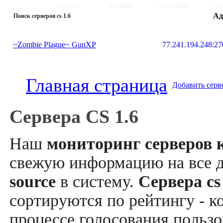
CLASSIC
ZOMBIE
GUNGAME
WA
Ад
Поиск серверов cs 1.6
~Zombie Plague~ GunXP
77.241.194.248:2
Главная страница
Добавить серв
Сервера CS 1.6
Наш
мониторинг серверов к
свежую информацию на все 
source
в систему.
Сервера cs
сортируются по рейтингу - к
процессе голосования пользо