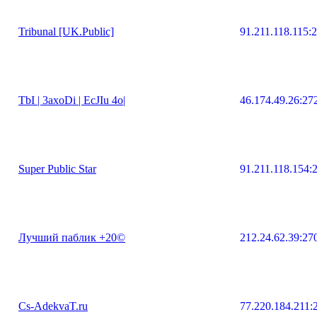
Tribunal [UK.Public]
91.211.118.115:
TbI | 3axoDi | EcJIu 4o|
46.174.49.26:27
Super Public Star
91.211.118.154:
Лучший паблик +20©
212.24.62.39:27
Cs-AdekvaT.ru
77.220.184.211: