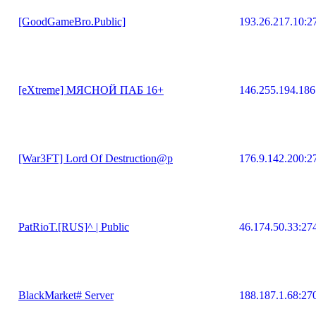
[GoodGameBro.Public]
193.26.217.10:2
[eXtreme] МЯСНОЙ ПАБ 16+
146.255.194.186
[War3FT] Lord Of Destruction@p
176.9.142.200:2
PatRioT.[RUS]^ | Public
46.174.50.33:27
BlackMarket# Server
188.187.1.68:27