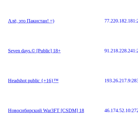
Алё, это Пакистан! =)
77.220.182.181:
Seven days.© [Public] 18+
91.218.228.241:
Headshot public {+16}™
193.26.217.9:28
Новосибирский War3FT [CSDM] 18
46.174.52.10:27