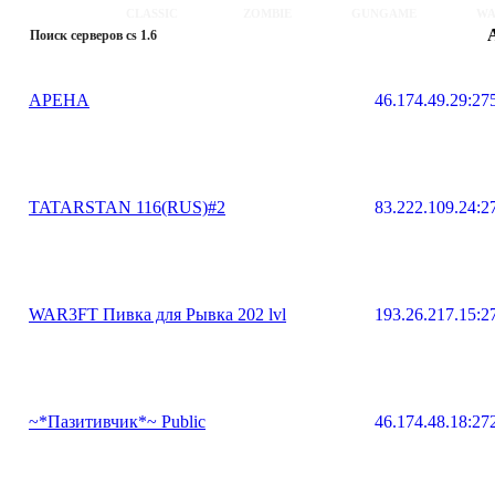
CLASSIC
ZOMBIE
GUNGAME
WA
Поиск серверов cs 1.6
APEHA
46.174.49.29:27
TATARSTAN 116(RUS)#2
83.222.109.24:2
WAR3FT Пивка для Рывка 202 lvl
193.26.217.15:2
~*Пазитивчик*~ Public
46.174.48.18:27