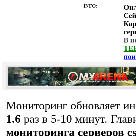
INFO:
Он
Сей
Ка
сер
В н
ТЕ
пои
Мониторинг обновляет и
1.6
раз в 5-10 минут. Гла
мониторинга серверов cs