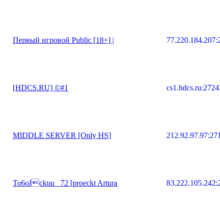
Первый игровой Public [18+] |
77.220.184.207:
[HDCS.RU] ©#1
cs1.hdcs.ru:2724
MIDDLE SERVER [Only HS]
212.92.97.97:27
To6oIckuu _72 [proeckt Artura
83.222.105.242: