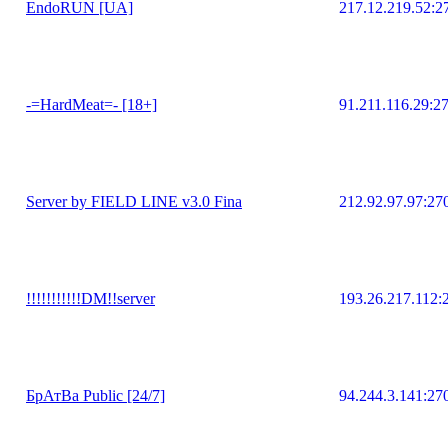
EndoRUN [UA]
217.12.219.52:2
-=HardMeat=- [18+]
91.211.116.29:2
Server by FIELD LINE v3.0 Fina
212.92.97.97:27
!!!!!!!!!!!DM!!server
193.26.217.112:
БрАтВа Public [24/7]
94.244.3.141:27