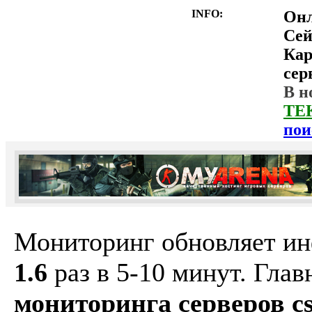
INFO:
Он
Сей
Ка
сер
В н
ТЕ
пои
Мониторинг обновляет и
1.6
раз в 5-10 минут. Гла
мониторинга серверов cs