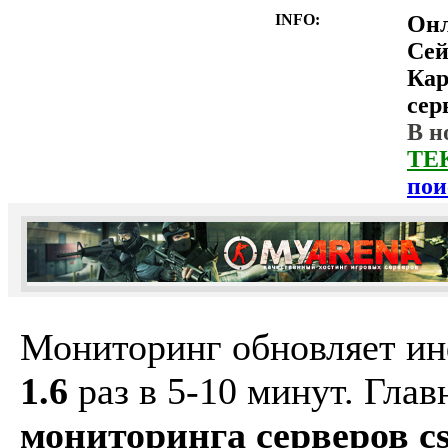
INFO:
Он
Сей
Ка
сер
В н
ТЕ
пои
Мониторинг обновляет и
1.6
раз в 5-10 минут. Гла
мониторинга серверов cs