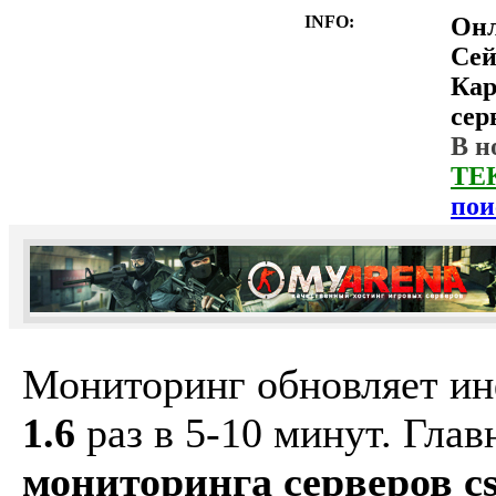
INFO:
Он
Сей
Ка
сер
В н
ТЕ
пои
Мониторинг обновляет и
1.6
раз в 5-10 минут. Гла
мониторинга серверов cs