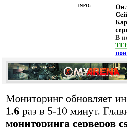
INFO:
Он
Сей
Ка
сер
В н
ТЕ
пои
Мониторинг обновляет и
1.6
раз в 5-10 минут. Гла
мониторинга серверов cs