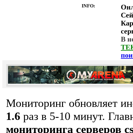
INFO:
Он
Сей
Ка
сер
В н
ТЕ
пои
Мониторинг обновляет и
1.6
раз в 5-10 минут. Гла
мониторинга серверов cs