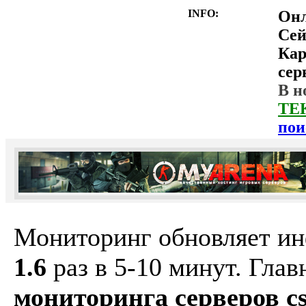
INFO:
Он
Сей
Ка
сер
В н
ТЕ
пои
Мониторинг обновляет и
1.6
раз в 5-10 минут. Гла
мониторинга серверов cs