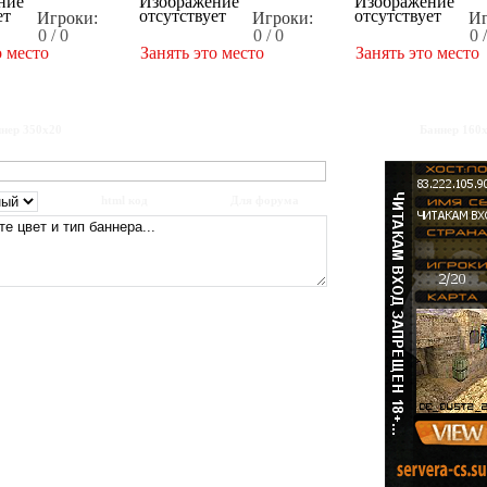
Игроки:
Игроки:
Иг
0 / 0
0 / 0
0 
о место
Занять это место
Занять это место
нер 350x20
Баннер 160
html код
Для форума