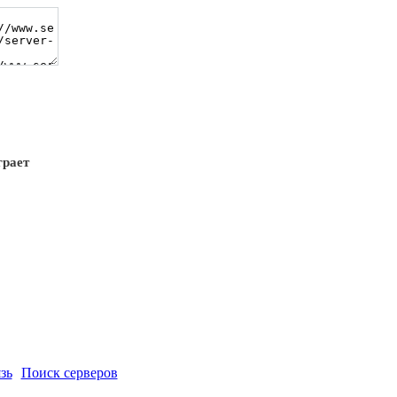
грает
зь
Поиск серверов