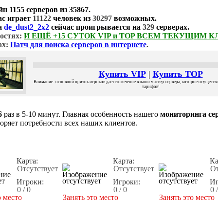
йн
1155 серверов
из
35867
.
ас играет
11122
человек из
30297
возможных.
а
de_dust2_2x2
сейчас проигрывается на
329
серверах.
остях:
И ЕЩЁ +15 СУТОК VIP и TOP ВСЕМ ТЕКУЩИМ 
ах:
Патч для поиска серверов в интернете
.
Купить VIP
|
Купить TOP
Внимание: основной приток игроков даёт включение в наши мастер-сервера, которое осуществля
тарифов!
6
раз в 5-10 минут. Главная особенность нашего
мониторинга сер
воряет потребности всех наших клиентов.
Карта:
Карта:
Ка
Отсутствует
Отсутствует
От
Игроки:
Игроки:
Иг
0 / 0
0 / 0
0 
о место
Занять это место
Занять это место