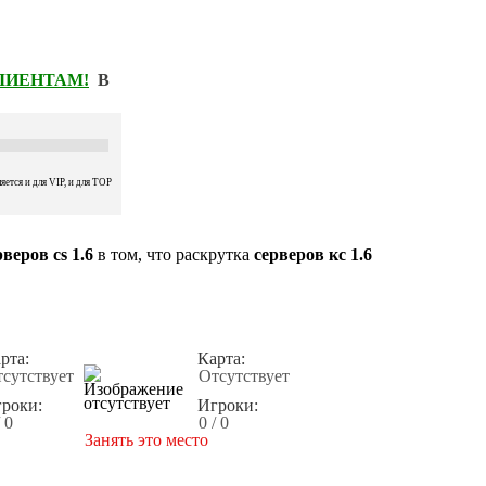
КЛИЕНТАМ!
В
ется и для VIP, и для TOP
веров cs 1.6
в том, что раскрутка
серверов кс 1.6
рта:
Карта:
сутствует
Отсутствует
роки:
Игроки:
/ 0
0 / 0
Занять это место