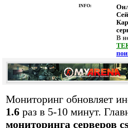
INFO:
Он
Сей
Ка
сер
В н
ТЕ
пои
Мониторинг обновляет и
1.6
раз в 5-10 минут. Гла
мониторинга серверов cs