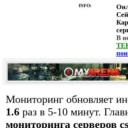
INFO:
Он
Сей
Ка
сер
В н
ТЕ
пои
Мониторинг обновляет и
1.6
раз в 5-10 минут. Гла
мониторинга серверов cs