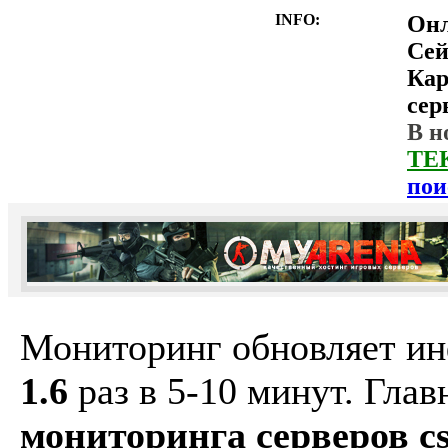
INFO:
Он
Сей
Ка
сер
В н
ТЕ
пои
Мониторинг обновляет и
1.6
раз в 5-10 минут. Гла
мониторинга серверов cs