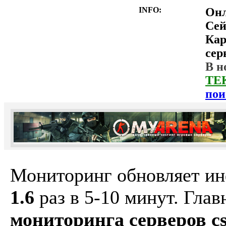
INFO:
Он
Сей
Ка
сер
В н
ТЕ
пои
Мониторинг обновляет и
1.6
раз в 5-10 минут. Гла
мониторинга серверов cs