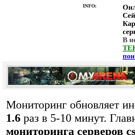
INFO:
Он
Сей
Ка
сер
В н
ТЕ
пои
Мониторинг обновляет и
1.6
раз в 5-10 минут. Гла
мониторинга серверов cs