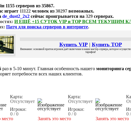
йн
1155 серверов
из
35867
.
ас играет
11122
человек из
30297
возможных.
а
de_dust2_2x2
сейчас проигрывается на
329
серверах.
остях:
И ЕЩЁ +15 СУТОК VIP и TOP ВСЕМ ТЕКУЩИМ 
ах:
Патч для поиска серверов в интернете
.
Купить VIP
|
Купить TOP
Внимание: основной приток игроков даёт включение в наши мастер-сервера, которое осуществля
тарифов!
6
раз в 5-10 минут. Главная особенность нашего
мониторинга сер
воряет потребности всех наших клиентов.
Карта:
Карта:
Ка
Отсутствует
Отсутствует
От
Игроки:
Игроки:
Иг
0 / 0
0 / 0
0 
о место
Занять это место
Занять это место