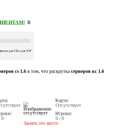
КЛИЕНТАМ!
В
ется и для VIP, и для TOP
веров cs 1.6
в том, что раскрутка
серверов кс 1.6
рта:
Карта:
сутствует
Отсутствует
роки:
Игроки:
/ 0
0 / 0
Занять это место