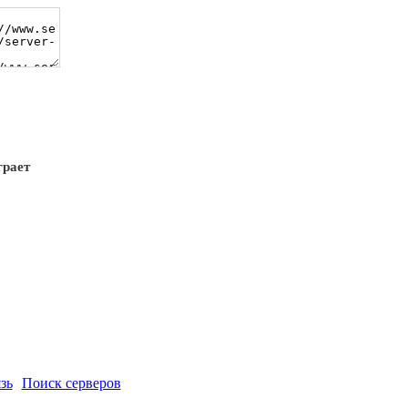
грает
зь
Поиск серверов