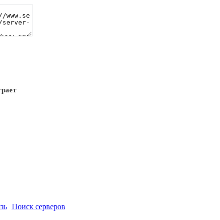
грает
зь
Поиск серверов