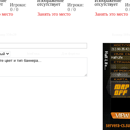
Игроки:
Игроки:
Иг
0 / 0
0 / 0
0 
о место
Занять это место
Занять это место
нер 350x20
Баннер 160
html код
Для форума