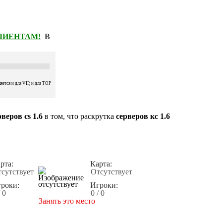
КЛИЕНТАМ!
В
ется и для VIP, и для TOP
веров cs 1.6
в том, что раскрутка
серверов кс 1.6
рта:
Карта:
сутствует
Отсутствует
роки:
Игроки:
/ 0
0 / 0
Занять это место