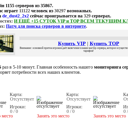
йн
1155 серверов
из
35867
.
ас играет
11122
человек из
30297
возможных.
а
de_dust2_2x2
сейчас проигрывается на
329
серверах.
остях:
И ЕЩЁ +15 СУТОК VIP и TOP ВСЕМ ТЕКУЩИМ 
ах:
Патч для поиска серверов в интернете
.
Купить VIP
|
Купить TOP
Внимание: основной приток игроков даёт включение в наши мастер-сервера, которое осуществля
тарифов!
6
раз в 5-10 минут. Главная особенность нашего
мониторинга сер
воряет потребности всех наших клиентов.
Карта:
Карта:
Ка
Отсутствует
Отсутствует
От
Игроки:
Игроки:
Иг
0 / 0
0 / 0
0 
о место
Занять это место
Занять это место