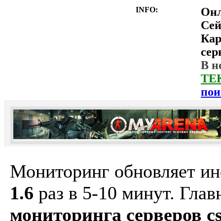
INFO:
Он
Сей
Ка
сер
В н
ТЕ
пои
Мониторинг обновляет и
1.6
раз в 5-10 минут. Гла
мониторинга серверов cs