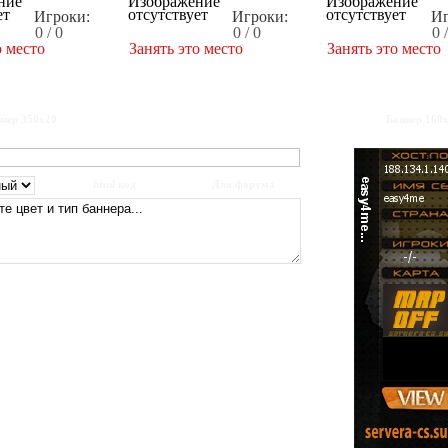
Игроки:
Игроки:
Иг
0 / 0
0 / 0
0 
о место
Занять это место
Занять это место
нер 350x20
Баннер 160
html код
Для форума