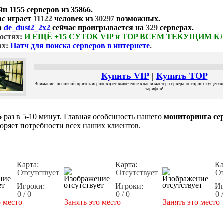
йн
1155 серверов
из
35866
.
ас играет
11122
человек из
30297
возможных.
а
de_dust2_2x2
сейчас проигрывается на
329
серверах.
остях:
И ЕЩЁ +15 СУТОК VIP и TOP ВСЕМ ТЕКУЩИМ 
ах:
Патч для поиска серверов в интернете
.
Купить VIP
|
Купить TOP
Внимание: основной приток игроков даёт включение в наши мастер-сервера, которое осуществля
тарифов!
6
раз в 5-10 минут. Главная особенность нашего
мониторинга сер
воряет потребности всех наших клиентов.
Карта:
Карта:
Ка
Отсутствует
Отсутствует
От
Игроки:
Игроки:
Иг
0 / 0
0 / 0
0 
о место
Занять это место
Занять это место