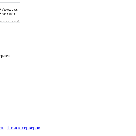
грает
зь
Поиск серверов