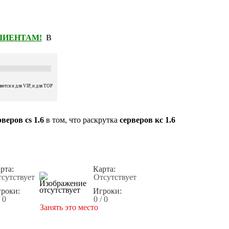
КЛИЕНТАМ!
В
ется и для VIP, и для TOP
веров cs 1.6
в том, что раскрутка
серверов кс 1.6
рта:
Карта:
сутствует
Отсутствует
роки:
Игроки:
/ 0
0 / 0
Занять это место