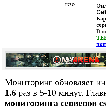
INFO:
Он
Сей
Ка
сер
В н
ТЕ
пои
Мониторинг обновляет и
1.6
раз в 5-10 минут. Гла
мониторинга серверов cs