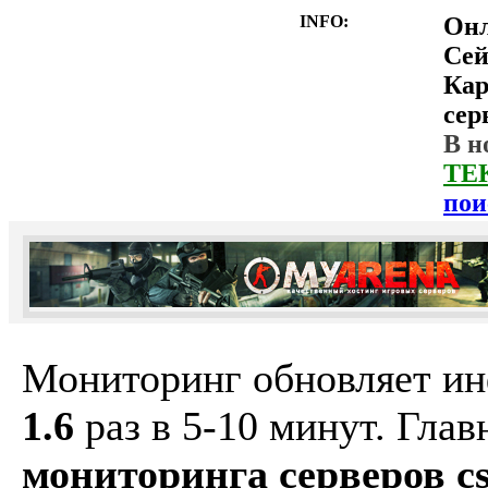
INFO:
Он
Сей
Ка
сер
В н
ТЕ
пои
Мониторинг обновляет и
1.6
раз в 5-10 минут. Гла
мониторинга серверов cs