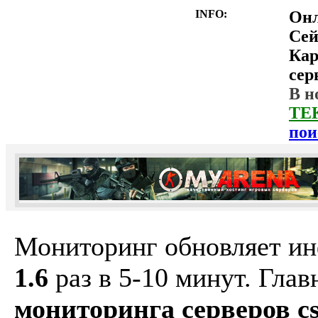
INFO:
Он
Сей
Ка
сер
В н
ТЕ
пои
Мониторинг обновляет и
1.6
раз в 5-10 минут. Гла
мониторинга серверов cs