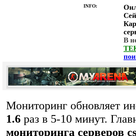
INFO:
Он
Сей
Ка
сер
В н
ТЕ
пои
Мониторинг обновляет и
1.6
раз в 5-10 минут. Гла
мониторинга серверов cs