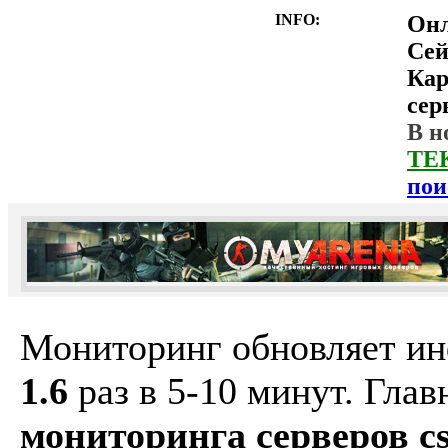
INFO:
Он
Сей
Ка
сер
В н
ТЕ
пои
Мониторинг обновляет и
1.6
раз в 5-10 минут. Гла
мониторинга серверов cs