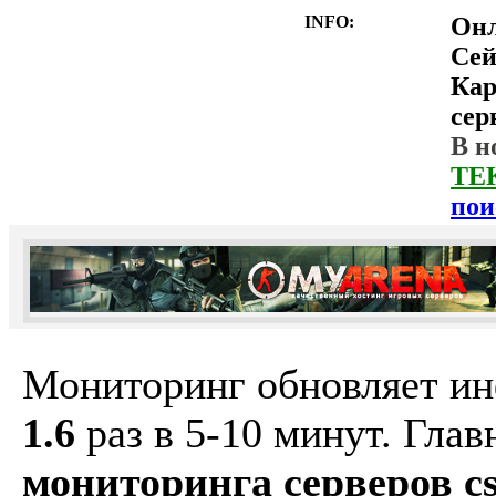
INFO:
Он
Сей
Ка
сер
В н
ТЕ
пои
Мониторинг обновляет и
1.6
раз в 5-10 минут. Гла
мониторинга серверов cs