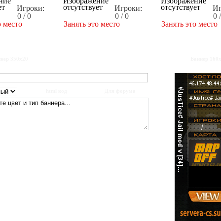
Игроки:
Игроки:
Иг
0 / 0
0 / 0
0 
о место
Занять это место
Занять это место
нер 350x20
Баннер 160
html код
Для форума