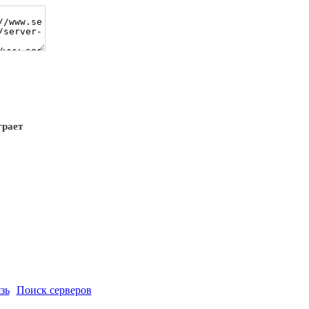
грает
зь
Поиск серверов