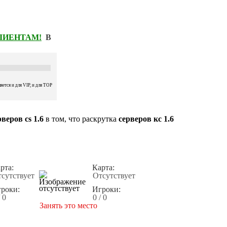
КЛИЕНТАМ!
В
ется и для VIP, и для TOP
веров cs 1.6
в том, что раскрутка
серверов кс 1.6
рта:
Карта:
сутствует
Отсутствует
роки:
Игроки:
/ 0
0 / 0
Занять это место