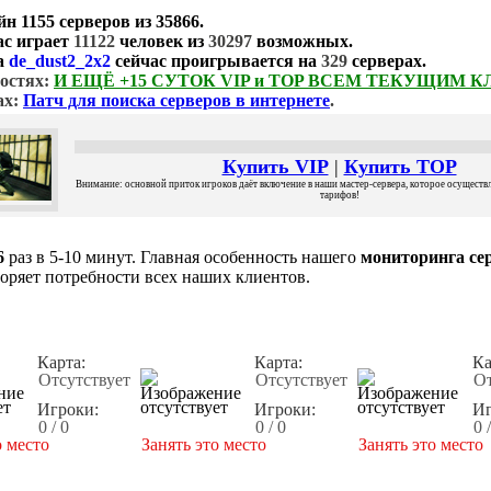
йн
1155 серверов
из
35866
.
ас играет
11122
человек из
30297
возможных.
а
de_dust2_2x2
сейчас проигрывается на
329
серверах.
остях:
И ЕЩЁ +15 СУТОК VIP и TOP ВСЕМ ТЕКУЩИМ 
ах:
Патч для поиска серверов в интернете
.
Купить VIP
|
Купить TOP
Внимание: основной приток игроков даёт включение в наши мастер-сервера, которое осуществля
тарифов!
6
раз в 5-10 минут. Главная особенность нашего
мониторинга сер
воряет потребности всех наших клиентов.
Карта:
Карта:
Ка
Отсутствует
Отсутствует
От
Игроки:
Игроки:
Иг
0 / 0
0 / 0
0 
о место
Занять это место
Занять это место