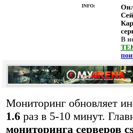
INFO:
Он
Сей
Ка
сер
В н
ТЕ
пои
Мониторинг обновляет и
1.6
раз в 5-10 минут. Гла
мониторинга серверов cs