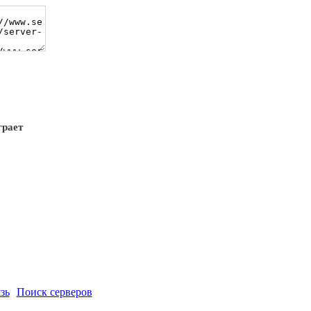
грает
зь
Поиск серверов