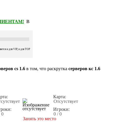
КЛИЕНТАМ!
В
ется и для VIP, и для TOP
веров cs 1.6
в том, что раскрутка
серверов кс 1.6
рта:
Карта:
сутствует
Отсутствует
роки:
Игроки:
/ 0
0 / 0
Занять это место