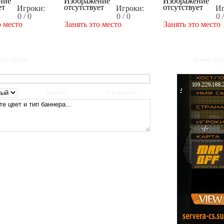
Игроки:
Игроки:
Иг
0 / 0
0 / 0
0 
о место
Занять это место
Занять это место
нер 350x20
Баннер 160
html код
Для форума