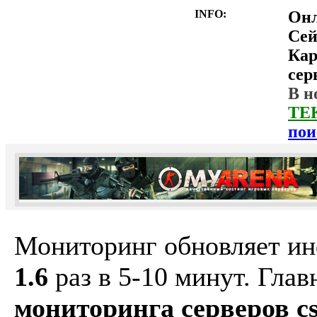
INFO:
Он
Сей
Ка
сер
В н
ТЕ
пои
Мониторинг обновляет и
1.6
раз в 5-10 минут. Гла
мониторинга серверов cs