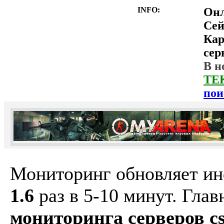
INFO:
Он
Сей
Ка
сер
В н
ТЕ
пои
Мониторинг обновляет и
1.6
раз в 5-10 минут. Гла
мониторинга серверов cs