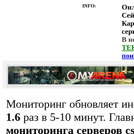
INFO:
Он
Сей
Ка
сер
В н
ТЕ
пои
Мониторинг обновляет и
1.6
раз в 5-10 минут. Гла
мониторинга серверов cs