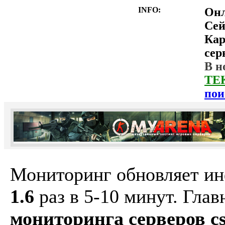
INFO:
Он
Сей
Ка
сер
В н
ТЕ
пои
Мониторинг обновляет и
1.6
раз в 5-10 минут. Гла
мониторинга серверов cs