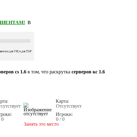
КЛИЕНТАМ!
В
ется и для VIP, и для TOP
веров cs 1.6
в том, что раскрутка
серверов кс 1.6
рта:
Карта:
сутствует
Отсутствует
роки:
Игроки:
/ 0
0 / 0
Занять это место