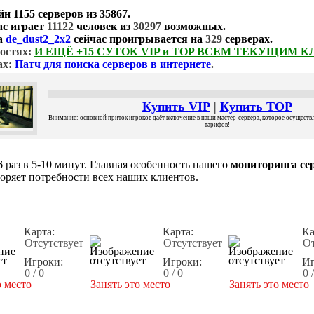
йн
1155 серверов
из
35867
.
ас играет
11122
человек из
30297
возможных.
а
de_dust2_2x2
сейчас проигрывается на
329
серверах.
остях:
И ЕЩЁ +15 СУТОК VIP и TOP ВСЕМ ТЕКУЩИМ 
ах:
Патч для поиска серверов в интернете
.
Купить VIP
|
Купить TOP
Внимание: основной приток игроков даёт включение в наши мастер-сервера, которое осуществля
тарифов!
6
раз в 5-10 минут. Главная особенность нашего
мониторинга сер
воряет потребности всех наших клиентов.
Карта:
Карта:
Ка
Отсутствует
Отсутствует
От
Игроки:
Игроки:
Иг
0 / 0
0 / 0
0 
о место
Занять это место
Занять это место