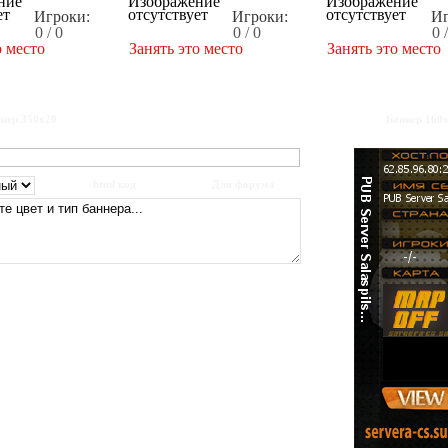
Игроки:
Игроки:
Иг
0 / 0
0 / 0
0 
о место
Занять это место
Занять это место
нер 350x20
Баннер 160
html код
Для форума