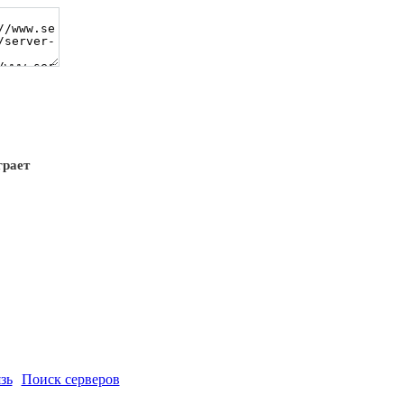
грает
зь
Поиск серверов