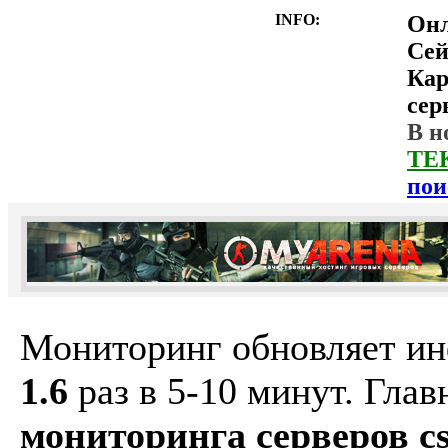
INFO:
Он
Сей
Ка
сер
В н
ТЕ
пои
Мониторинг обновляет и
1.6
раз в 5-10 минут. Гла
мониторинга серверов cs