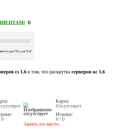
КЛИЕНТАМ!
В
ется и для VIP, и для TOP
веров cs 1.6
в том, что раскрутка
серверов кс 1.6
рта:
Карта:
сутствует
Отсутствует
роки:
Игроки:
/ 0
0 / 0
Занять это место