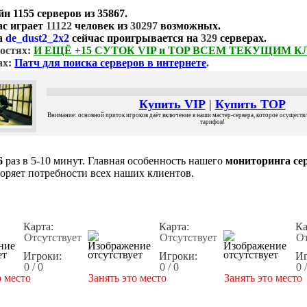
йн
1155 серверов
из
35867
.
ас играет
11122
человек из
30297
возможных.
а
de_dust2_2x2
сейчас проигрывается на
329
серверах.
остях:
И ЕЩЁ +15 СУТОК VIP и TOP ВСЕМ ТЕКУЩИМ 
ах:
Патч для поиска серверов в интернете
.
Купить VIP
|
Купить TOP
Внимание: основной приток игроков даёт включение в наши мастер-сервера, которое осуществля
тарифов!
6
раз в 5-10 минут. Главная особенность нашего
мониторинга сер
воряет потребности всех наших клиентов.
Карта:
Карта:
Ка
Отсутствует
Отсутствует
От
Игроки:
Игроки:
Иг
0 / 0
0 / 0
0 
о место
Занять это место
Занять это место