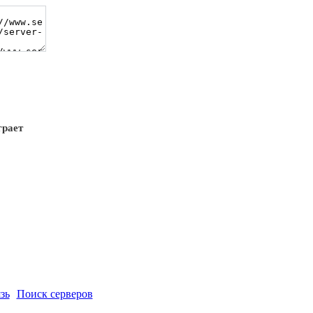
грает
зь
Поиск серверов