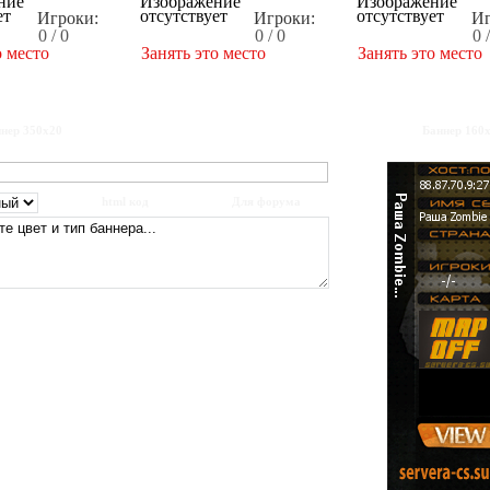
Игроки:
Игроки:
Иг
0 / 0
0 / 0
0 
о место
Занять это место
Занять это место
нер 350x20
Баннер 160
html код
Для форума