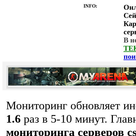
INFO:
Он
Сей
Ка
сер
В н
ТЕ
пои
Мониторинг обновляет и
1.6
раз в 5-10 минут. Гла
мониторинга серверов cs