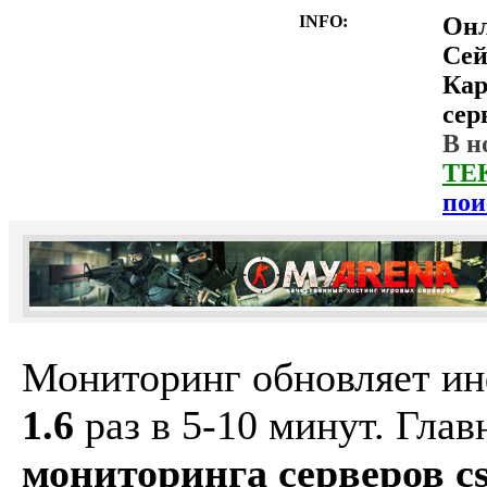
INFO:
Он
Сей
Ка
сер
В н
ТЕ
пои
Мониторинг обновляет и
1.6
раз в 5-10 минут. Гла
мониторинга серверов cs