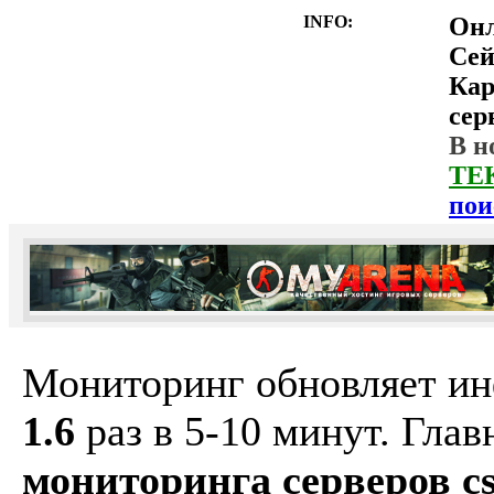
INFO:
Он
Сей
Ка
сер
В н
ТЕ
пои
Мониторинг обновляет и
1.6
раз в 5-10 минут. Гла
мониторинга серверов cs