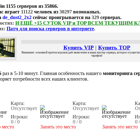
йн
1155 серверов
из
35866
.
ас играет
11122
человек из
30297
возможных.
а
de_dust2_2x2
сейчас проигрывается на
329
серверах.
остях:
И ЕЩЁ +15 СУТОК VIP и TOP ВСЕМ ТЕКУЩИМ 
ах:
Патч для поиска серверов в интернете
.
Купить VIP
|
Купить TOP
Внимание: основной приток игроков даёт включение в наши мастер-сервера, которое осуществля
тарифов!
6
раз в 5-10 минут. Главная особенность нашего
мониторинга сер
воряет потребности всех наших клиентов.
Карта:
Карта:
Ка
Отсутствует
Отсутствует
От
Игроки:
Игроки:
Иг
0 / 0
0 / 0
0 
о место
Занять это место
Занять это место