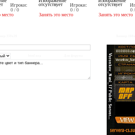
Игроки:
Игроки:
Иг
0 / 0
0 / 0
0 
о место
Занять это место
Занять это место
нер 350x20
Баннер 160
html код
Для форума