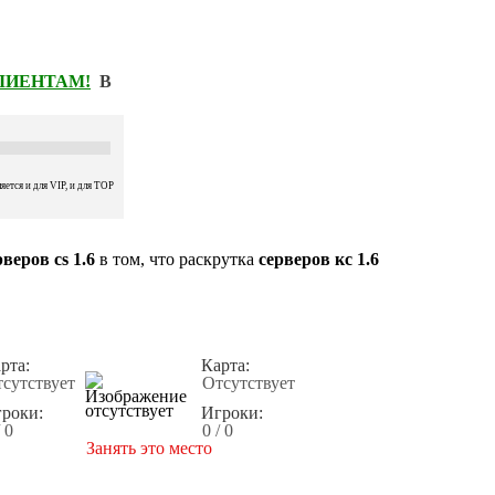
КЛИЕНТАМ!
В
ется и для VIP, и для TOP
веров cs 1.6
в том, что раскрутка
серверов кс 1.6
рта:
Карта:
сутствует
Отсутствует
роки:
Игроки:
/ 0
0 / 0
Занять это место