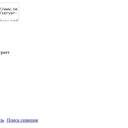
грает
зь
Поиск серверов