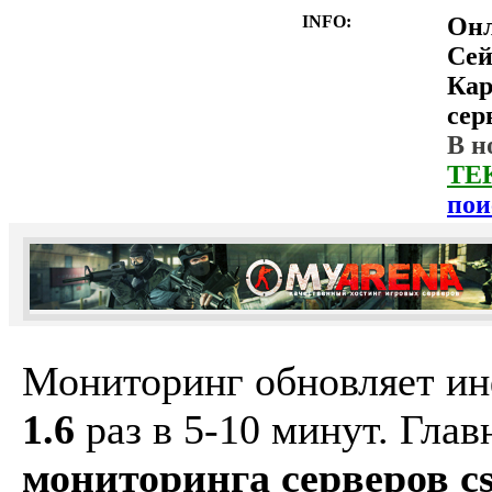
INFO:
Он
Сей
Ка
сер
В н
ТЕ
пои
Мониторинг обновляет и
1.6
раз в 5-10 минут. Гла
мониторинга серверов cs