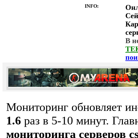
INFO:
Он
Сей
Ка
сер
В н
ТЕ
пои
Мониторинг обновляет и
1.6
раз в 5-10 минут. Гла
мониторинга серверов cs