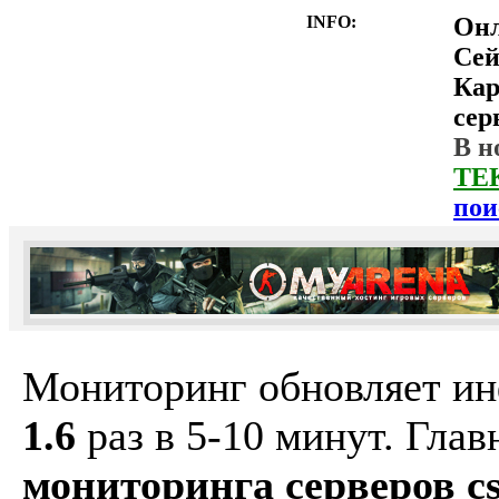
INFO:
Он
Сей
Ка
сер
В н
ТЕ
пои
Мониторинг обновляет и
1.6
раз в 5-10 минут. Гла
мониторинга серверов cs